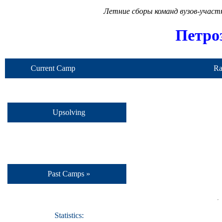
Летние сборы команд вузов-учас
Петро
Current Camp
Ra
Upsolving
Past Camps »
Statistics: