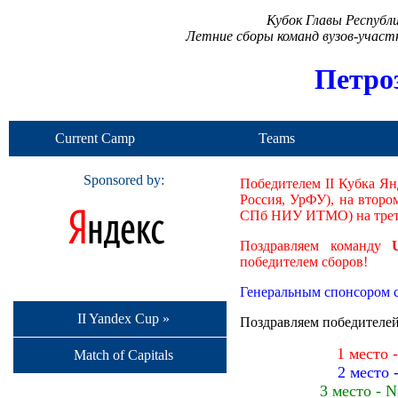
Кубок Главы Республ
Летние сборы команд вузов-учас
Петро
Current Camp
Teams
Sponsored by:
Победителем II Кубка Ян
Россия, УрФУ), на второ
СПб НИУ ИТМО) на трет
Поздравляем команду
победителем сборов!
Генеральным спонсором с
II Yandex Cup »
Поздравляем победителей
1 место 
Match of Capitals
2 место 
3 место - 