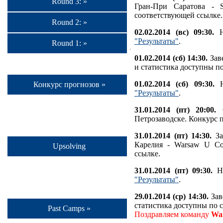
Round 3: »
Гран-При Саратова - 
соответствующей ссылке.
Round 2: »
02.02.2014 (вс) 09:30.
На
"Результаты"
.
Round 1: »
01.02.2014 (сб) 14:30.
Заве
и статистика доступны п
01.02.2014 (сб) 09:30.
Н
Конкурс прогнозов »
"Результаты"
.
31.01.2014 (пт) 20:00.
С
Петрозаводске. Конкурс 
31.01.2014 (пт) 14:30.
За
Карелия - Warsaw U Co
Upsolving
ссылке.
31.01.2014 (пт) 09:30.
На
"Результаты"
.
29.01.2014 (ср) 14:30.
Зав
статистика доступны по 
Past Camps »
Поздравляем команду
Wa