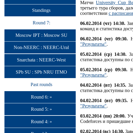
Матчи
University Cup Be
третьего тура сборов, да
Standings
соответствии
с расписан
Round 7:
06.02.2014 (чт) 14:30.
Зав
команд и статистика дос
Moscow IPT : Moscow SU
06.02.2014 (чт) 09:30.
На
"Результаты"
.
Non-NEERC : NEERC-Ural
05.02.2014 (ср) 14:30.
За
статистика доступны по 
Snarchata : NEERC-West
05.02.2014 (ср) 09:30.
На
SPb SU : SPb NRU ITMO
"Результаты"
.
Past rounds
04.02.2014 (вт) 14:35.
За
статистика доступны по 
Round 6: »
04.02.2014 (вт) 09:35.
На
"Результаты"
.
Round 5: »
03.02.2014 (пн) 20:00.
Уч
Codeforces и пришедшие н
Round 4: »
02.02.2014 (вс) 14:30.
Заве