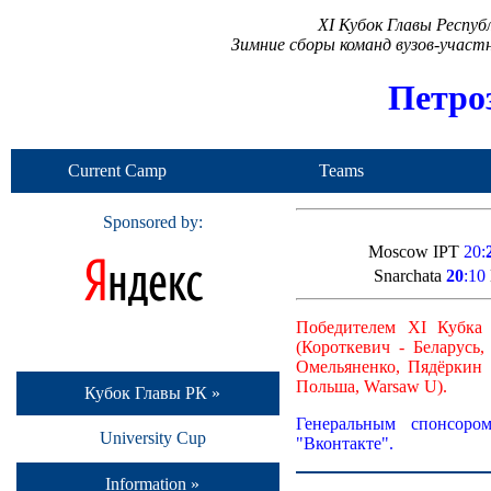
XI Кубок Главы Респу
Зимние сборы команд вузов-учас
Петро
Current Camp
Teams
Sponsored by:
Moscow IPT
20:
Snarchata
20
:10
Победителем XI Кубка
(Короткевич - Беларус
Омельяненко, Пядёркин 
Польша, Warsaw U).
Кубок Главы РК »
Генеральным спонсором
University Cup
"Вконтакте".
Information »