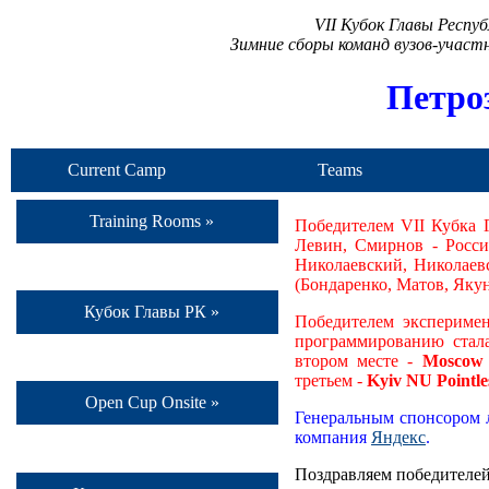
VII Кубок Главы Респу
Зимние сборы команд вузов-учас
Петро
Current Camp
Teams
Training Rooms »
Победителем VII Кубка 
Левин, Смирнов - Росси
Николаевский, Николаевс
(Бондаренко, Матов, Якун
Кубок Главы РК »
Победителем эксперимен
программированию стал
втором месте -
Moscow 
третьем -
Kyiv NU Pointle
Open Cup Onsite »
Генеральным спонсором л
компания
Яндекс
.
Поздравляем победителей