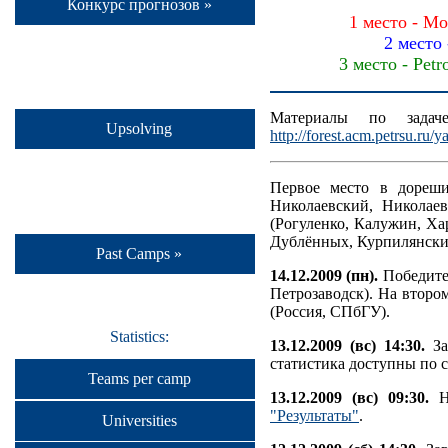
Конкурс прогнозов »
1 место - Mo
2 место
3 место - Pet
Материалы по задач
Upsolving
http://forest.acm.petrsu.ru/
Первое место в дореши
Николаевский, Николае
(Рогуленко, Калужин, Ха
Дублённых, Курпилянский
Past Camps »
14.12.2009 (пн).
Победител
Петрозаводск). На второ
(Россия, СПбГУ).
Statistics:
13.12.2009 (вс) 14:30.
За
статистика доступны по 
Teams per camp
13.12.2009 (вс) 09:30.
На
"Результаты"
.
Universities