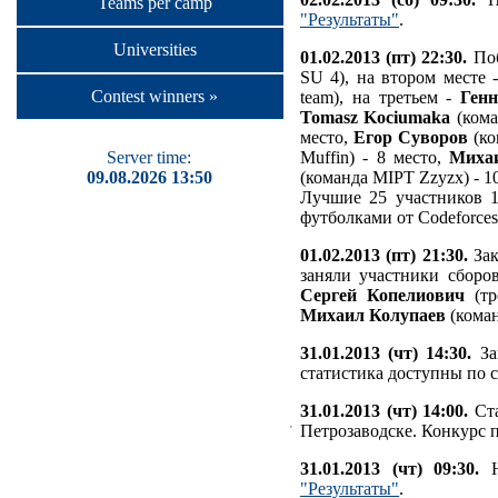
Teams per camp
"Результаты"
.
Universities
01.02.2013 (пт) 22:30.
Поб
SU 4), на втором месте
Contest winners »
team), на третьем -
Ген
Tomasz Kociumaka
(кома
место,
Егор Суворов
(ко
Server time:
Muffin) - 8 место,
Миха
09.08.2026 13:50
(команда MIPT Zzyzx) - 1
Лучшие 25 участников 1
футболками от Codeforces
01.02.2013 (пт) 21:30.
Зак
заняли участники сборо
Сергей Копелиович
(тр
Михаил Колупаев
(коман
31.01.2013 (чт) 14:30.
За
статистика доступны по 
31.01.2013 (чт) 14:00.
Ста
Петрозаводске. Конкурс 
31.01.2013 (чт) 09:30.
Н
"Результаты"
.