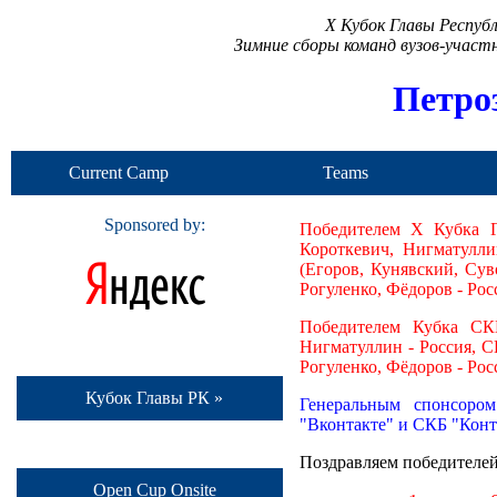
X Кубок Главы Респуб
Зимние сборы команд вузов-учас
Петро
Current Camp
Teams
Sponsored by:
Победителем X Кубка Г
Короткевич, Нигматулл
(Егоров, Кунявский, Сув
Рогуленко, Фёдоров - Рос
Победителем Кубка СК
Нигматуллин - Россия, 
Рогуленко, Фёдоров - Рос
Кубок Главы РК »
Генеральным спонсором
"Вконтакте" и СКБ "Конт
Поздравляем победителей
Open Cup Onsite