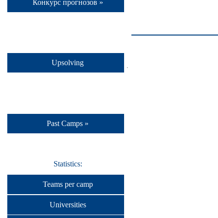
Конкурс прогнозов »
Upsolving
Past Camps »
Statistics:
Teams per camp
Universities