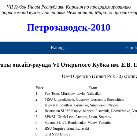
VII Кубок Главы Республики Карелия по программированию
сборы команд вузов-участников Чемпионата Мира по программ
Петрозаводск-2010
Ratings
Conte
таты онсайт-раунда VI Открытого Кубка им. Е.В.
Used Opencup (Grand Prix 30) scorin
Place
Team
1.
Petr Team: Mitrichev, Levin, Nalivaiko
2.
MSU Unpredictable: Gusakov, Kornakov, Razenshtein
3.
Kyiv NU Pointless: Grinenko, Simonenko, Neyter
4.
Belarusian SU #3 Kuplyu Moped: Pisarchik, Udovichenko, Yar
5.
SPb SU Drink Less: Antipov, Levin, Smirnov
6.
Saratov SU #1: Bondarenko, Matov, Yakunin
7.
BSU Surprise Team: Irzhavski
8.
Orel STU Dmitry