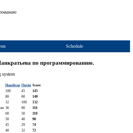
ированию
sts
Schedule
 Панкратьева по программированию.
g system
Handicap
Onsite
Score
100
45
145
80
60
140
32
100
132
ats
36
80
116
60
50
110
50
40
90
45
29
74
40
32
72