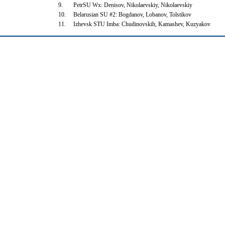
9.
PetrSU Wx: Denisov, Nikolaevskiy, Nikolaevskiy
10.
Belarusian SU #2: Bogdanov, Lobanov, Tolstikov
11.
Izhevsk STU Imba: Chudinovskih, Kamashev, Kuzyakov