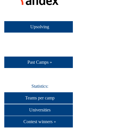
Upsolving
Past Camps »
Statistics:
Teams per camp
Universities
Contest winners »