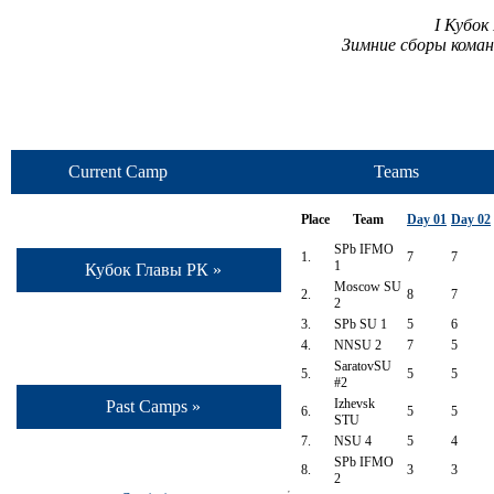
I Кубок
Зимние сборы кома
Current Camp
Teams
Place
Team
Day 01
Day 02
SPb IFMO
1.
7
7
1
Кубок Главы РК »
Moscow SU
2.
8
7
2
3.
SPb SU 1
5
6
4.
NNSU 2
7
5
SaratovSU
5.
5
5
#2
Izhevsk
Past Camps »
6.
5
5
STU
7.
NSU 4
5
4
SPb IFMO
8.
3
3
2