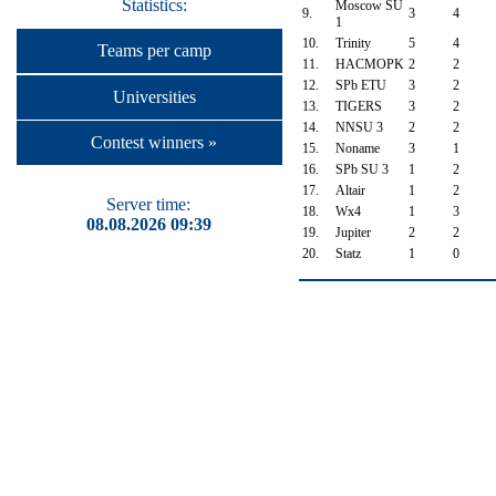
Statistics:
Moscow SU
9.
3
4
1
10.
Trinity
5
4
Teams per camp
11.
HACMOPK
2
2
12.
SPb ETU
3
2
Universities
13.
TIGERS
3
2
14.
NNSU 3
2
2
Contest winners »
15.
Noname
3
1
16.
SPb SU 3
1
2
17.
Altair
1
2
Server time:
18.
Wx4
1
3
08.08.2026 09:39
19.
Jupiter
2
2
20.
Statz
1
0