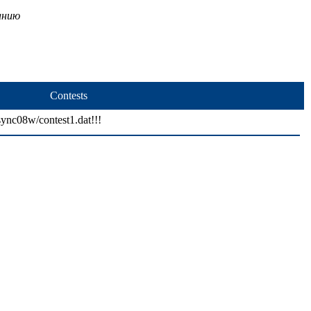
анию
Contests
sync08w/contest1.dat!!!