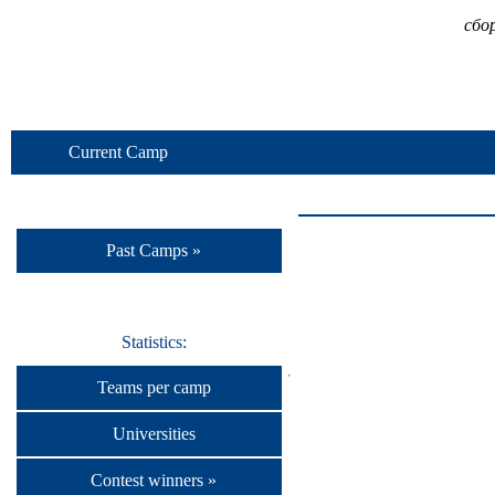
сбо
Current Camp
Past Camps »
Statistics:
Teams per camp
Universities
Contest winners »