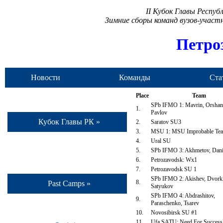
II Кубок Главы Респу
Зимние сборы команд вузов-учас
Петро
Новости
Команды
Ста
Place
Team
SPb IFMO 1: Mavrin, Orshan
1.
Pavlov
Кубок Главы РК »
2.
Saratov SU3
3.
MSU 1: MSU Improbable Te
4.
Ural SU
5.
SPb IFMO 3: Akhmetov, Danil
6.
Petrozavodsk: Wx1
7.
Petrozavodsk SU 1
SPb IFMO 2: Akishev, Dvork
8.
Past Camps »
Satyukov
SPb IFMO 4: Abdrashitov,
9.
Paraschenko, Tsarev
10.
Novosibirsk SU #1
11.
Ufa SATU: Need For Success