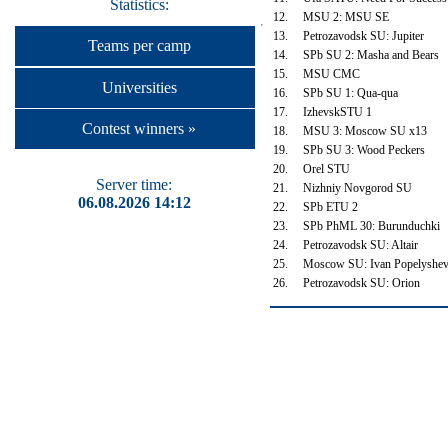
Statistics:
12.
MSU 2: MSU SE
13.
Petrozavodsk SU: Jupiter
Teams per camp
14.
SPb SU 2: Masha and Bears
15.
MSU CMC
Universities
16.
SPb SU 1: Qua-qua
17.
IzhevskSTU 1
Contest winners »
18.
MSU 3: Moscow SU x13
19.
SPb SU 3: Wood Peckers
20.
Orel STU
Server time:
21.
Nizhniy Novgorod SU
06.08.2026 14:12
22.
SPb ETU 2
23.
SPb PhML 30: Burunduchki
24.
Petrozavodsk SU: Altair
25.
Moscow SU: Ivan Popelyshe
26.
Petrozavodsk SU: Orion