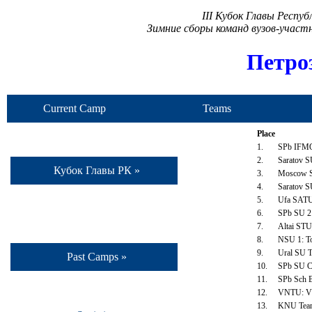
III Кубок Главы Респу
Зимние сборы команд вузов-учас
Петро
Current Camp
Teams
Place
1.
SPb IFMO 
2.
Saratov S
Кубок Главы РК »
3.
Moscow SU
4.
Saratov S
5.
Ufa SATU 
6.
SPb SU 2:
7.
Altai ST
8.
NSU 1: To
9.
Ural SU T
Past Camps »
10.
SPb SU CO
11.
SPb Sch B
12.
VNTU: Vla
13.
KNU Team: