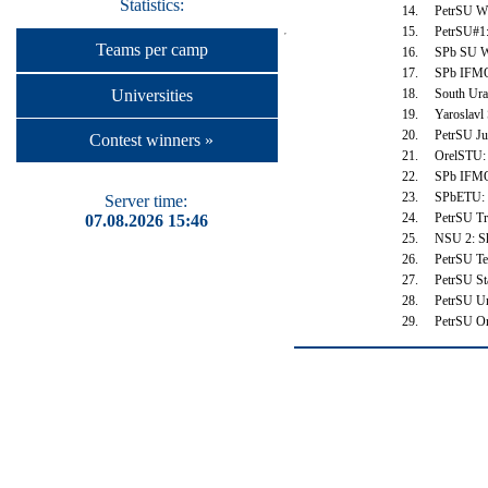
Statistics:
14.
PetrSU Wx
15.
PetrSU#1:
Teams per camp
16.
SPb SU Wo
17.
SPb IFMO 
Universities
18.
South Ura
19.
Yaroslavl
20.
PetrSU Ju
Contest winners »
21.
OrelSTU: 
22.
SPb IFMO 
23.
SPbETU: P
Server time:
24.
PetrSU Tr
07.08.2026 15:46
25.
NSU 2: Sh
26.
PetrSU Te
27.
PetrSU St
28.
PetrSU Un
29.
PetrSU Or