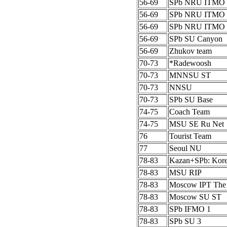
56-69
SPb NRU ITMO 
56-69
SPb NRU ITMO 
56-69
SPb NRU ITMO 
56-69
SPb SU Canyon
56-69
Zhukov team
70-73
*Radewoosh
70-73
MNNSU ST
70-73
NNSU
70-73
SPb SU Base
74-75
Coach Team
74-75
MSU SE Ru Net
76
Tourist Team
77
Seoul NU
78-83
Kazan+SPb: Kor
78-83
MSU RIP
78-83
Moscow IPT The
78-83
Moscow SU ST
78-83
SPb IFMO 1
78-83
SPb SU 3