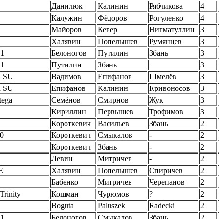
Данилюк
Калинин
Рябчикова
4
Калужин
Фёдоров
Рогуленко
4
Майоров
Кевер
Нигматуллин
3
Халявин
Попелышев
Румянцев
3
 1
Белоногов
Путилин
Збань
3
 1
Путилин
Збань
-
3
d SU
Вадимов
Епифанов
Шмелёв
3
d SU
Епифанов
Калинин
Кривоносов
3
tega
Семёнов
Смирнов
Жук
3
Кириллин
Первышев
Трофимов
3
Короткевич
Васильев
Збань
2
0
Короткевич
Смыкалов
-
2
Короткевич
Збань
-
2
Левин
Митричев
-
2
E
Халявин
Попелышев
Спиричев
2
Бабенко
Митричев
Черепанов
2
Trinity
Кошман
Чурюмов
?
2
Boguta
Paluszek
Radecki
2
 1
Белоногов
Смыкалов
Збань
2