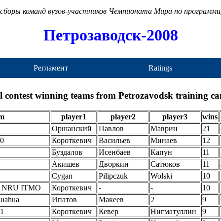
сборы команд вузов-участников Чемпионата Мира по программ
Петрозаводск-2008
Регламент
Ratings
l contest winning teams from Petrozavodsk training c
am
player1
player2
player3
wins
Оршанский
Павлов
Маврин
21
0
Короткевич
Васильев
Минаев
12
Буздалов
Исенбаев
Капун
11
Акишев
Дворкин
Cатюков
11
Cygan
Pilipczuk
Wolski
10
b NRU ITMO
Короткевич
-
-
10
uahua
Ипатов
Макеев
2
9
1
Короткевич
Кевер
Нигматуллин
9