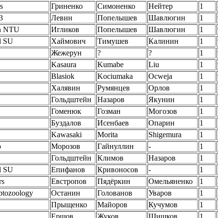
s
Гриненко
Симоненко
Нейтер
1
3
Левин
Попелышев
Шавлюгин
1
h NTU
Игликов
Попелышев
Шавлюгин
1
d SU
Хаймович
Тимушев
Калинин
1
Жежерун
?
?
1
Kasaura
Kumabe
Liu
1
Blasiok
Kociumaka
Ocweja
1
Халявин
Румянцев
Орлов
1
Гольдштейн
Назаров
Якунин
1
Гоменюк
Гозман
Могозов
1
Буздалов
Исенбаев
Опарин
1
Kawasaki
Morita
Shigemura
1
b
Морозов
Гайнуллин
-
1
Гольдштейн
Климов
Назаров
1
d SU
Епифанов
Кривоносов
-
1
rs
Евстропов
Пядёркин
Омельяненко
1
tozoology
Останин
Голованов
Уваров
1
Прыщенко
Майоров
Кучумов
1
Ершов
Жуков
Шишков
1