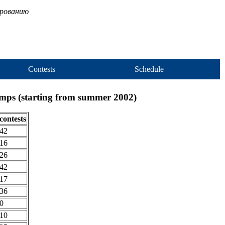
ированию
Contests
Schedule
amps (starting from summer 2002)
contests
42
16
26
42
17
36
0
10