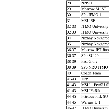
28
NNSU
29
Moscow SU ST
30
SPb IFMO 1
31
MSU SE
32-33
ITMO University
32-33
ITMO University
34
Nizhny Novgoro
35
Nizhny Novgoro
36-37
Moscow IPT Jino
36-37
SPb SU 20
38-39
Past Glory
38-39
SPb NRU ITMO 
40
Coach Team
41-43
Jury
41-43
MSU + PetrSU S
41-43
MSU YaRik
44-45
Petrozavodsk SU 
44-45
Warsaw U 1
46-47
ITMO University