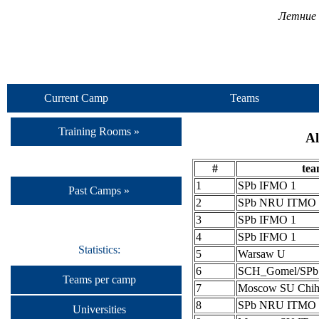
Летние 
Current Camp
Teams
Training Rooms »
Al
#
te
1
SPb IFMO 1
Past Camps »
2
SPb NRU ITMO 
3
SPb IFMO 1
4
SPb IFMO 1
Statistics:
5
Warsaw U
6
SCH_Gomel/SP
Teams per camp
7
Moscow SU Chih
8
SPb NRU ITMO 
Universities