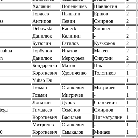
Халявин
Попелышев
Шавлюгин
2
Гордеев
Пышкин
Ершов
2
ss
Антипов
Левин
Смирнов
2
Debowski
Radecki
Sommer
2
Данилюк
Калинин
-
2
Бутюгин
Гатилов
Кузькоков
2
uahua
Горбунов
Ипатов
Макеев
2
on
Данилюк
Меркурьев
Сивухин
2
Бондаренко
Матов
Пак
2
Короткевич
Удовиченко
Толстиков
1
Yuhao Du
-
-
1
Гозман
Станкевич
Митричев
1
Гозман
Митричев
-
1
Лопатин
Дуров
Станкевич
1
tega
Гимадеев
Семёнов
Смирнов
1
Короткевич
Васильев
Нигматуллин
1
Митричев
Станкевич
-
1
0
Короткевич
Смыкалов
Минаев
1