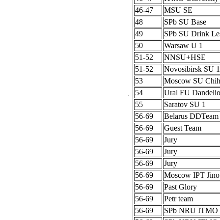
46-47
MSU SE
48
SPb SU Base
49
SPb SU Drink Le
50
Warsaw U 1
51-52
NNSU+HSE
51-52
Novosibirsk SU 1
53
Moscow SU Chih
54
Ural FU Dandeli
55
Saratov SU 1
56-69
Belarus DDTeam
56-69
Guest Team
56-69
Jury
56-69
Jury
56-69
Jury
56-69
Moscow IPT Jino
56-69
Past Glory
56-69
Petr team
56-69
SPb NRU ITMO 