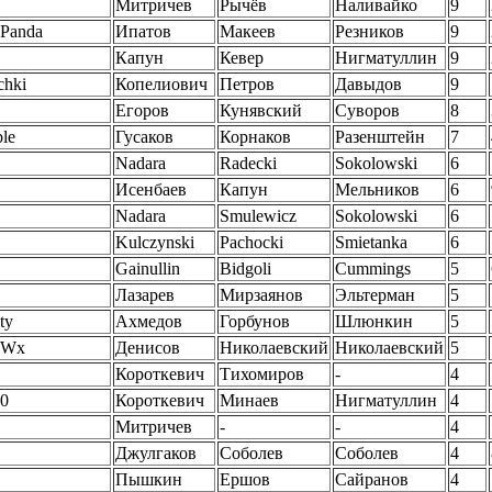
Митричев
Рычёв
Наливайко
9
Panda
Ипатов
Макеев
Резников
9
Капун
Кевер
Нигматуллин
9
chki
Копелиович
Петров
Давыдов
9
Егоров
Кунявский
Суворов
8
le
Гусаков
Корнаков
Разенштейн
7
Nadara
Radecki
Sokolowski
6
Исенбаев
Капун
Мельников
6
Nadara
Smulewicz
Sokolowski
6
Kulczynski
Pachocki
Smietanka
6
Gainullin
Bidgoli
Cummings
5
Лазарев
Мирзаянов
Эльтерман
5
ty
Ахмедов
Горбунов
Шлюнкин
5
U Wx
Денисов
Николаевский
Николаевский
5
Короткевич
Тихомиров
-
4
0
Короткевич
Минаев
Нигматуллин
4
Митричев
-
-
4
Джулгаков
Соболев
Соболев
4
Пышкин
Ершов
Сайранов
4