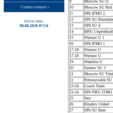
9
Moscow SU IT
Contest winners »
10
Moscow SU Red 
11
SPb IFMO 2
12
SPb SU Burundu
Server time:
13
SPb SU 4
08.08.2026 07:54
14
MSU Unpredictab
15
Warsaw U 1
16
SPb IFMO 1
17-18
Warsaw U
17-18
Warsaw U
19
Waterloo U
20
Saratov SU 3
21
Moscow SU Trini
22
Petrozavodsk S
23-24
Coach Team
23-24
SPb NRU ITMO 
25
Jury
26
Kharkiv United
27
SPb SU Base