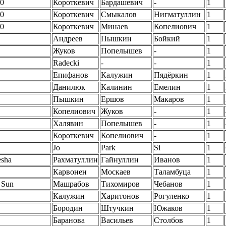
0
Короткевич
Бардашевич
-
1
0
Короткевич
Смыкалов
Нигматуллин
1
0
Короткевич
Минаев
Копелиович
1
Андреев
Пышкин
Бойкий
1
Жуков
Попелышев
-
1
Radecki
-
-
1
Епифанов
Калужин
Пядёркин
1
Данилюк
Калинин
Емелин
1
Пышкин
Ершов
Макаров
1
Копелиович
Жуков
-
1
Халявин
Попелышев
-
1
Короткевич
Копелиович
-
1
Jo
Park
Si
1
esha
Рахматуллин
Гайнуллин
Иванов
1
Карвонен
Москаев
Таламбуца
1
 Sun
Машрабов
Тихомиров
Чебанов
1
Калужин
Харитонов
Рогуленко
1
Бородин
Штучкин
Южаков
1
Баранова
Васильев
Столбов
1