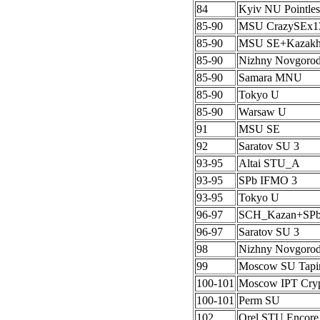
84
Kyiv NU Pointles
85-90
MSU CrazySEx1
85-90
MSU SE+Kazak
85-90
Nizhny Novgoro
85-90
Samara MNU
85-90
Tokyo U
85-90
Warsaw U
91
MSU SE
92
Saratov SU 3
93-95
Altai STU_A
93-95
SPb IFMO 3
93-95
Tokyo U
96-97
SCH_Kazan+SP
96-97
Saratov SU 3
98
Nizhny Novgoro
99
Moscow SU Tapi
100-101
Moscow IPT Cryp
100-101
Perm SU
102
Orel STU Encore