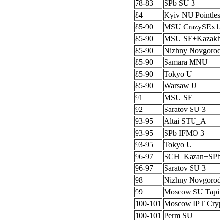
78-83
SPb SU 3
84
Kyiv NU Pointles
85-90
MSU CrazySEx1
85-90
MSU SE+Kazak
85-90
Nizhny Novgoro
85-90
Samara MNU
85-90
Tokyo U
85-90
Warsaw U
91
MSU SE
92
Saratov SU 3
93-95
Altai STU_A
93-95
SPb IFMO 3
93-95
Tokyo U
96-97
SCH_Kazan+SP
96-97
Saratov SU 3
98
Nizhny Novgoro
99
Moscow SU Tapi
100-101
Moscow IPT Cryp
100-101
Perm SU