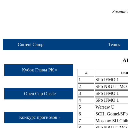
Зимние 
Current Camp
Teams
Al
Кубок Главы РК »
#
te
1
SPb IFMO 1
2
SPb NRU ITMO 
3
SPb IFMO 1
Open Cup Onsite
4
SPb IFMO 1
5
Warsaw U
6
SCH_Gomel/SP
Конкурс прогнозов »
7
Moscow SU Chih
8
SPb NRU ITMO 