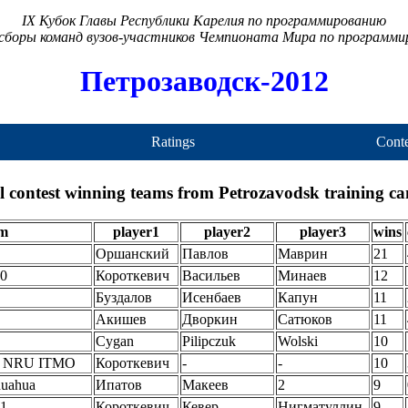
IX Кубок Главы Республики Карелия по программированию
сборы команд вузов-участников Чемпионата Мира по программ
Петрозаводск-2012
Ratings
Conte
l contest winning teams from Petrozavodsk training c
am
player1
player2
player3
wins
Оршанский
Павлов
Маврин
21
0
Короткевич
Васильев
Минаев
12
Буздалов
Исенбаев
Капун
11
Акишев
Дворкин
Cатюков
11
Cygan
Pilipczuk
Wolski
10
b NRU ITMO
Короткевич
-
-
10
uahua
Ипатов
Макеев
2
9
1
Короткевич
Кевер
Нигматуллин
9