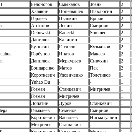
 1
Белоногов
Смыкалов
Збань
2
Халявин
Попелышев
Шавлюгин
2
Гордеев
Пышкин
Ершов
2
ss
Антипов
Левин
Смирнов
2
Debowski
Radecki
Sommer
2
Данилюк
Калинин
-
2
Бутюгин
Гатилов
Кузькоков
2
uahua
Горбунов
Ипатов
Макеев
2
on
Данилюк
Меркурьев
Сивухин
2
Бондаренко
Матов
Пак
2
Короткевич
Удовиченко
Толстиков
1
Yuhao Du
-
-
1
Гозман
Станкевич
Митричев
1
Гозман
Митричев
-
1
Лопатин
Дуров
Станкевич
1
tega
Гимадеев
Семёнов
Смирнов
1
Короткевич
Васильев
Нигматуллин
1
Митричев
Станкевич
-
1
0
Короткевич
Смыкалов
Минаев
1