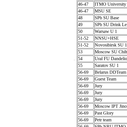
46-47
ITMO University
46-47
MSU SE
48
SPb SU Base
49
SPb SU Drink Le
50
Warsaw U 1
51-52
NNSU+HSE
51-52
Novosibirsk SU 1
53
Moscow SU Chih
54
Ural FU Dandeli
55
Saratov SU 1
56-69
Belarus DDTeam
56-69
Guest Team
56-69
Jury
56-69
Jury
56-69
Jury
56-69
Moscow IPT Jino
56-69
Past Glory
56-69
Petr team
56-69
SPb NRU ITMO 