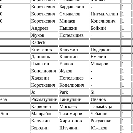
0
Короткевич
Бардашевич
-
1
0
Короткевич
Смыкалов
Нигматуллин
1
0
Короткевич
Минаев
Копелиович
1
Андреев
Пышкин
Бойкий
1
Жуков
Попелышев
-
1
Radecki
-
-
1
Епифанов
Калужин
Пядёркин
1
Данилюк
Калинин
Емелин
1
Пышкин
Ершов
Макаров
1
Копелиович
Жуков
-
1
Халявин
Попелышев
-
1
Короткевич
Копелиович
-
1
Jo
Park
Si
1
esha
Рахматуллин
Гайнуллин
Иванов
1
Карвонен
Москаев
Таламбуца
1
 Sun
Машрабов
Тихомиров
Чебанов
1
Калужин
Харитонов
Рогуленко
1
Бородин
Штучкин
Южаков
1