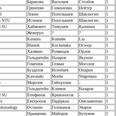
Баранова
Васильев
Столбов
1
s
Гриненко
Симоненко
Нейтер
1
3
Левин
Попелышев
Шавлюгин
1
h NTU
Игликов
Попелышев
Шавлюгин
1
d SU
Хаймович
Тимушев
Калинин
1
Жежерун
?
?
1
Kasaura
Kumabe
Liu
1
Blasiok
Kociumaka
Ocweja
1
Халявин
Румянцев
Орлов
1
Гольдштейн
Назаров
Якунин
1
Гоменюк
Гозман
Могозов
1
Буздалов
Исенбаев
Опарин
1
Kawasaki
Morita
Shigemura
1
b
Морозов
Гайнуллин
-
1
Гольдштейн
Климов
Назаров
1
d SU
Епифанов
Кривоносов
-
1
rs
Евстропов
Пядёркин
Омельяненко
1
tozoology
Останин
Голованов
Уваров
1
Прыщенко
Майоров
Кучумов
1