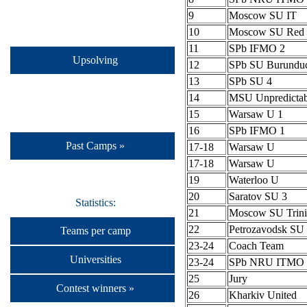
9
Moscow SU IT
10
Moscow SU Red 
11
SPb IFMO 2
Upsolving
12
SPb SU Burundu
13
SPb SU 4
14
MSU Unpredictab
15
Warsaw U 1
16
SPb IFMO 1
Past Camps »
17-18
Warsaw U
17-18
Warsaw U
19
Waterloo U
20
Saratov SU 3
Statistics:
21
Moscow SU Trini
22
Petrozavodsk S
Teams per camp
23-24
Coach Team
Universities
23-24
SPb NRU ITMO 
25
Jury
Contest winners »
26
Kharkiv United