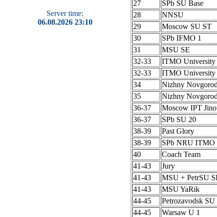
27
SPb SU Base
Server time:
28
NNSU
06.08.2026 23:10
29
Moscow SU ST
30
SPb IFMO 1
31
MSU SE
32-33
ITMO University
32-33
ITMO University
34
Nizhny Novgoro
35
Nizhny Novgoro
36-37
Moscow IPT Jino
36-37
SPb SU 20
38-39
Past Glory
38-39
SPb NRU ITMO 
40
Coach Team
41-43
Jury
41-43
MSU + PetrSU S
41-43
MSU YaRik
44-45
Petrozavodsk SU 
44-45
Warsaw U 1