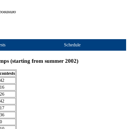
ированию
sts
Schedule
amps (starting from summer 2002)
contests
42
16
26
42
17
36
0
10