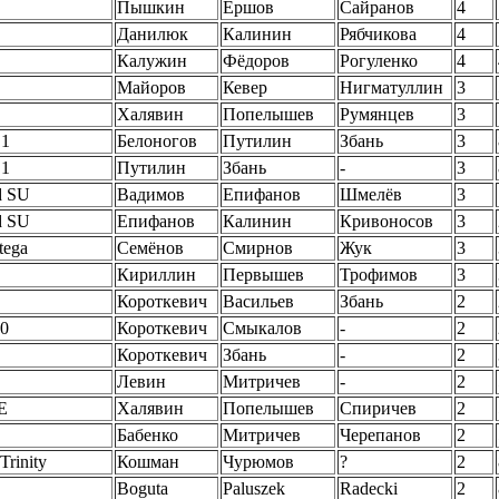
Пышкин
Ершов
Сайранов
4
Данилюк
Калинин
Рябчикова
4
Калужин
Фёдоров
Рогуленко
4
Майоров
Кевер
Нигматуллин
3
Халявин
Попелышев
Румянцев
3
 1
Белоногов
Путилин
Збань
3
 1
Путилин
Збань
-
3
d SU
Вадимов
Епифанов
Шмелёв
3
d SU
Епифанов
Калинин
Кривоносов
3
tega
Семёнов
Смирнов
Жук
3
Кириллин
Первышев
Трофимов
3
Короткевич
Васильев
Збань
2
0
Короткевич
Смыкалов
-
2
Короткевич
Збань
-
2
Левин
Митричев
-
2
E
Халявин
Попелышев
Спиричев
2
Бабенко
Митричев
Черепанов
2
Trinity
Кошман
Чурюмов
?
2
Boguta
Paluszek
Radecki
2