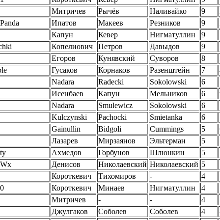
Митричев
Рычёв
Наливайко
9
Panda
Ипатов
Макеев
Резников
9
Капун
Кевер
Нигматуллин
9
chki
Копелиович
Петров
Давыдов
9
Егоров
Кунявский
Суворов
8
le
Гусаков
Корнаков
Разенштейн
7
Nadara
Radecki
Sokolowski
6
Исенбаев
Капун
Мельников
6
Nadara
Smulewicz
Sokolowski
6
Kulczynski
Pachocki
Smietanka
6
Gainullin
Bidgoli
Cummings
5
Лазарев
Мирзаянов
Эльтерман
5
ty
Ахмедов
Горбунов
Шлюнкин
5
U Wx
Денисов
Николаевский
Николаевский
5
Короткевич
Тихомиров
-
4
0
Короткевич
Минаев
Нигматуллин
4
Митричев
-
-
4
Джулгаков
Соболев
Соболев
4