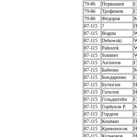
79-86
Первышев
79-86
Трофимов
79-86
Фёдоров
87-115
?
П
87-115
Boguta
W
87-115
Debowski
W
87-115
Paluszek
W
87-115
Sommer
W
87-115
Антипов
87-115
Бабенко
87-115
Бондаренко
С
87-115
Бутюгин
87-115
Гатилов
87-115
Гольдштейн
С
87-115
Горбунов Р.
87-115
Гордеев
87-115
Кошман
П
87-115
Кривоносов
Н
87-115
Кузькоков