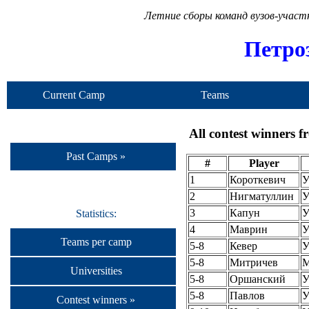
Летние сборы команд вузов-учас
Петро
Current Camp
Teams
All contest winners 
Past Camps »
#
Player
1
Короткевич
У
2
Нигматуллин
У
3
Капун
У
Statistics:
4
Маврин
У
Teams per camp
5-8
Кевер
У
5-8
Митричев
Universities
5-8
Оршанский
У
5-8
Павлов
У
Contest winners »