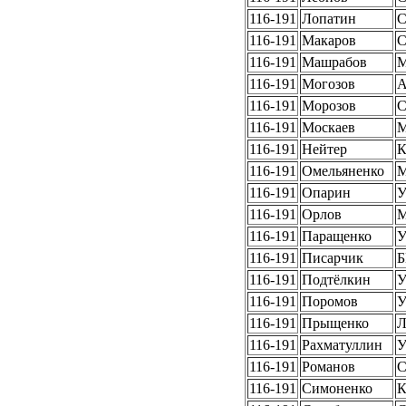
116-191
Лопатин
116-191
Макаров
116-191
Машрабов
116-191
Могозов
А
116-191
Морозов
116-191
Москаев
116-191
Нейтер
116-191
Омельяненко
116-191
Опарин
У
116-191
Орлов
116-191
Паращенко
У
116-191
Писарчик
Б
116-191
Подтёлкин
У
116-191
Поромов
У
116-191
Прыщенко
Л
116-191
Рахматуллин
У
116-191
Романов
С
116-191
Симоненко