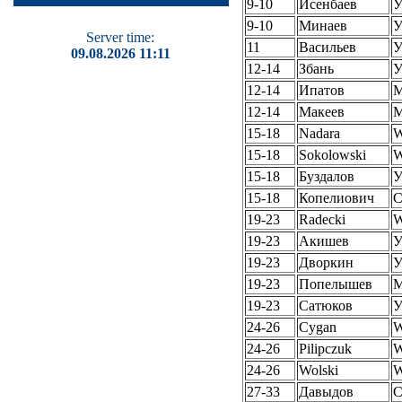
9-10
Исенбаев
У
9-10
Минаев
У
Server time:
11
Васильев
У
09.08.2026 11:11
12-14
Збань
У
12-14
Ипатов
12-14
Макеев
15-18
Nadara
W
15-18
Sokolowski
W
15-18
Буздалов
У
15-18
Копелиович
19-23
Radecki
W
19-23
Акишев
У
19-23
Дворкин
У
19-23
Попелышев
19-23
Сатюков
У
24-26
Cygan
W
24-26
Pilipczuk
W
24-26
Wolski
W
27-33
Давыдов