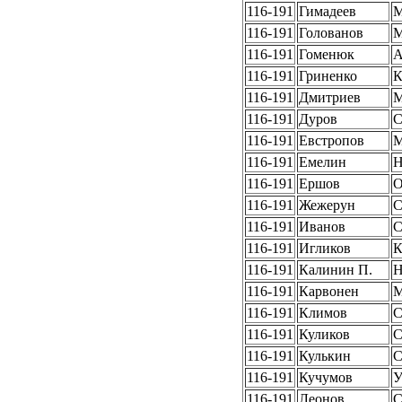
116-191
Гимадеев
116-191
Голованов
116-191
Гоменюк
А
116-191
Гриненко
116-191
Дмитриев
116-191
Дуров
116-191
Евстропов
116-191
Емелин
Н
116-191
Ершов
О
116-191
Жежерун
C
116-191
Иванов
116-191
Игликов
К
116-191
Калинин П.
Н
116-191
Карвонен
116-191
Климов
С
116-191
Куликов
116-191
Кулькин
С
116-191
Кучумов
У
116-191
Леонов