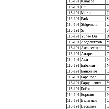
116-191
Kumabe
U
116-191
Liu
U
116-191
Morita
U
116-191
Park
S
116-191
Shigemura
U
116-191
Si
S
116-191
Yuhao Du
B
116-191
Абдрашитов
У
116-191
Алексеенков
С
116-191
Андреев
116-191
Ахи
У
116-191
Бабанин
116-191
Банкевич
116-191
Баранова
116-191
Бардашевич
У
116-191
Бойкий
116-191
Бородин
У
116-191
Вальтман
116-191
Васильев