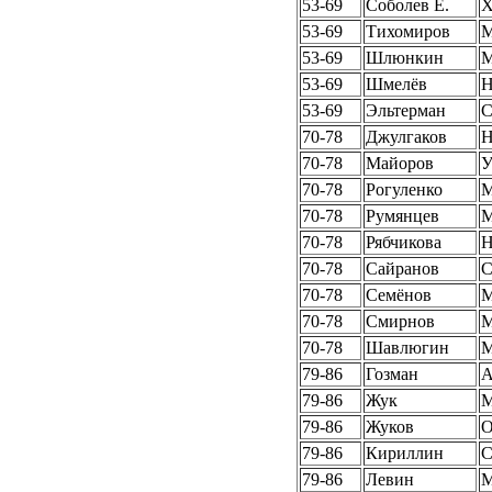
53-69
Соболев Е.
Х
53-69
Тихомиров
53-69
Шлюнкин
53-69
Шмелёв
Н
53-69
Эльтерман
С
70-78
Джулгаков
Н
70-78
Майоров
У
70-78
Рогуленко
70-78
Румянцев
70-78
Рябчикова
Н
70-78
Сайранов
70-78
Семёнов
70-78
Смирнов
70-78
Шавлюгин
79-86
Гозман
А
79-86
Жук
79-86
Жуков
О
79-86
Кириллин
79-86
Левин