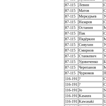
87-115
Левин
87-115
Матов
С
87-115
Меркурьев
87-115
Назаров
С
87-115
Останин
87-115
Пак
С
87-115
Пядёркин
87-115
Сивухин
87-115
Смирнов
87-115
Станкевич
У
87-115
Удовиченко
Б
87-115
Черепанов
87-115
Чурюмов
П
116-191
?
C
116-191
?
C
116-191
Jo
S
116-191
Kasaura
U
116-191
Kawasaki
U