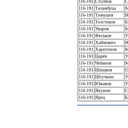
116-191
Столбов
116-191
Таламбуца
116-191
Тимушев
Н
116-191
Толстиков
Б
116-191
Уваров
116-191
Феськов
У
116-191
Хаймович
Н
116-191
Харитонов
116-191
Царёв
У
116-191
Чебанов
116-191
Шишков
О
116-191
Штучкин
У
116-191
Южаков
У
116-191
Якунин
С
116-191
Ярец
Б