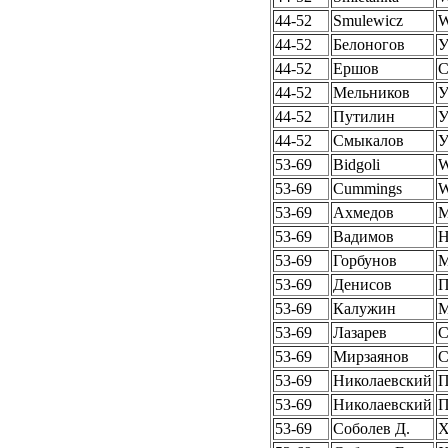
44-52
Smulewicz
W
44-52
Белоногов
У
44-52
Ершов
44-52
Мельников
У
44-52
Путилин
У
44-52
Смыкалов
У
53-69
Bidgoli
W
53-69
Cummings
W
53-69
Ахмедов
53-69
Вадимов
Н
53-69
Горбунов
53-69
Денисов
П
53-69
Калужин
53-69
Лазарев
С
53-69
Мирзаянов
С
53-69
Николаевский
П
53-69
Николаевский
П
53-69
Соболев Д.
Х