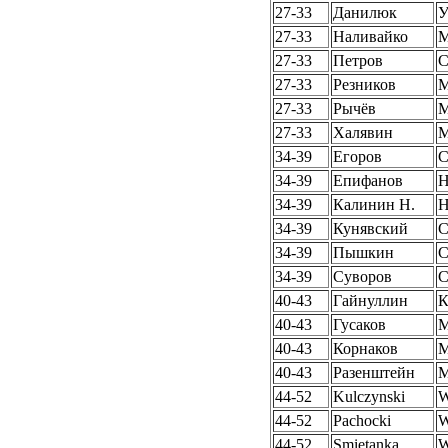
27-33
Данилюк
У
27-33
Наливайко
27-33
Петров
27-33
Резников
27-33
Рычёв
27-33
Халявин
34-39
Егоров
34-39
Епифанов
Н
34-39
Калинин Н.
Н
34-39
Кунявский
34-39
Пышкин
34-39
Суворов
40-43
Гайнуллин
К
40-43
Гусаков
40-43
Корнаков
40-43
Разенштейн
44-52
Kulczynski
W
44-52
Pachocki
W
44-52
Smietanka
W