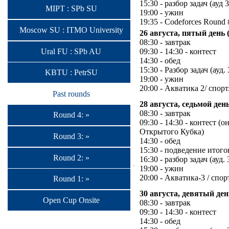
15:30 - разбор задач (ауд 
MIPT : SPb SU
19:00 - ужин
19:35 - Codeforces Round
Moscow SU : ITMO University
26 августа, пятый день 
08:30 - завтрак
Ural FU : SPb AU
09:30 - 14:30 - контест
14:30 - обед
15:30 - Разбор задач (ауд.
KBTU : PetrSU
19:00 - ужин
20:00 - Акватика 2/ спорт
Past rounds
28 августа, седьмой ден
08:30 - завтрак
Round 4: »
09:30 - 14:30 - контест (
Открытого Кубка)
Round 3: »
14:30 - обед
15:30 - подведение итого
Round 2: »
16:30 - разбор задач (ауд. 
19:00 - ужин
20:00 - Акватика-3 / спор
Round 1: »
30 августа, девятый ден
Open Cup Onsite
08:30 - завтрак
09:30 - 14:30 - контест
14:30 - обед