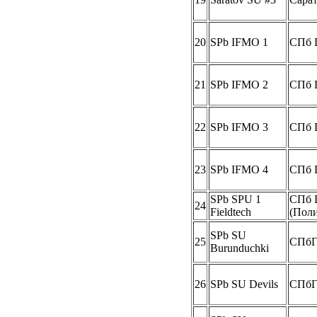
20
SPb IFMO 1
СПб 
21
SPb IFMO 2
СПб 
22
SPb IFMO 3
СПб 
23
SPb IFMO 4
СПб 
SPb SPU 1
СПб 
24
Fieldtech
(Поли
SPb SU
25
СПб
Burunduchki
26
SPb SU Devils
СПб