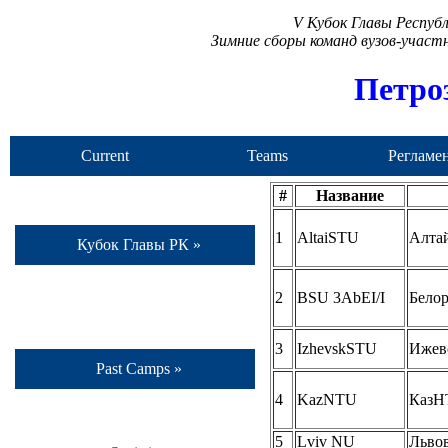
V Кубок Главы Респуб
Зимние сборы команд вузов-учас
Петро
Current
Teams
Регламе
Camp
#
Название
1
AltaiSTU
Алта
Кубок Главы РК »
2
BSU 3AbEI/I
Бело
3
IzhevskSTU
Ижев
Past Camps »
4
KazNTU
КазН
5
Lviv NU
Льво