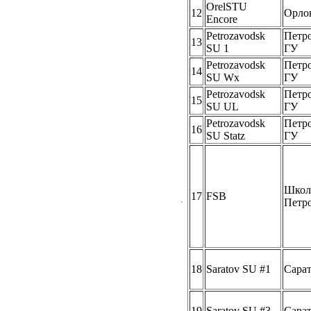
OrelSTU
12
Орло
Encore
Petrozavodsk
Петр
13
SU 1
ГУ
Petrozavodsk
Петр
14
SU Wx
ГУ
Petrozavodsk
Петр
15
SU UL
ГУ
Petrozavodsk
Петр
16
SU Statz
ГУ
Школ
17
FSB
Петро
18
Saratov SU #1
Сара
19
Saratov SU #3
Сара