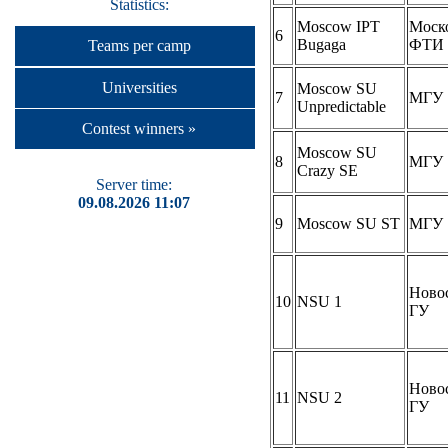
Statistics:
Moscow IPT
Моск
6
Bugaga
ФТИ
Teams per camp
Universities
Moscow SU
7
МГУ
Unpredictable
Contest winners »
Moscow SU
8
МГУ
Crazy SE
Server time:
09.08.2026 11:07
9
Moscow SU ST
МГУ
Ново
10
NSU 1
ГУ
Ново
11
NSU 2
ГУ