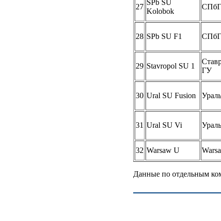
SPb SU
27
СПб
Kolobok
28
SPb SU F1
СПб
Став
29
Stavropol SU 1
ГУ
30
Ural SU Fusion
Урал
31
Ural SU Vi
Урал
32
Warsaw U
Wars
Данные по отдельным ком