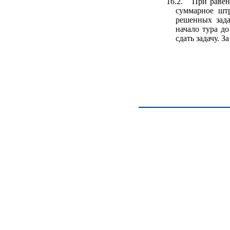
16.2.
При равен
суммарное шт
решенных зада
начало тура д
сдать задачу. 