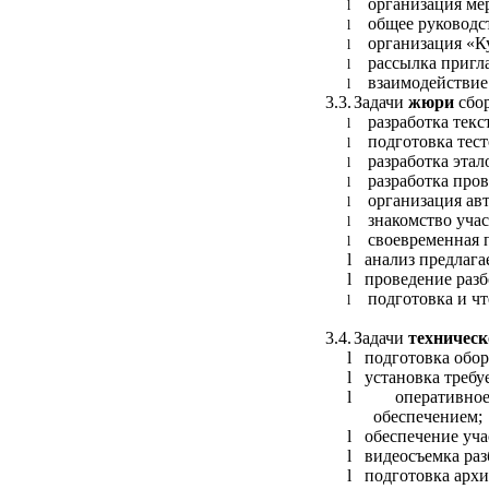
организация ме
l
общее руководс
l
организация «К
l
рассылка пригл
l
взаимодействие
l
3.3.
Задачи
жюри
сбор
разработка текс
l
подготовка тес
l
разработка эта
l
разработка про
l
организация ав
l
знакомство учас
l
своевременная 
l
l
анализ предлага
l
проведение разб
подготовка и ч
l
3.4.
Задачи
техническ
l
подготовка обор
l
установка требу
l
оперативно
обеспечением;
l
обеспечение уч
l
видеосъемка раз
l
подготовка архи