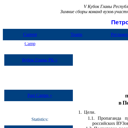
V Кубок Главы Респуб
Зимние сборы команд вузов-учас
Петр
Current
Teams
Регламе
Camp
Кубок Главы РК »
п
Past Camps »
в П
1.
Цели.
1.1.
Пропаганда п
Statistics:
российских ВУЗов