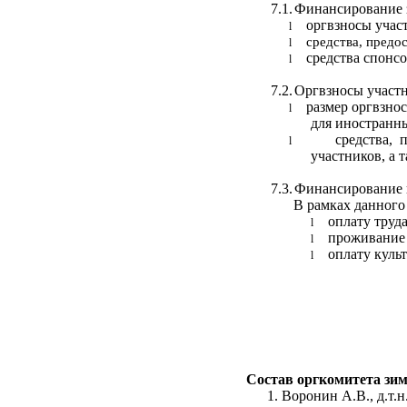
7.1.
Финансирование з
оргвзносы учас
l
средства, предо
l
средства спонсо
l
7.2.
Оргвзносы участн
размер оргвзнос
l
для иностранны
средства, 
l
участников, а 
7.3.
Финансирование п
В рамках данного
оплату труд
l
проживание 
l
оплату куль
l
Состав оргкомитета зим
Воронин А.В., д.т.н