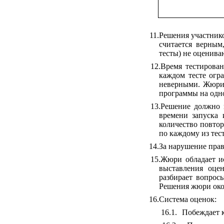
11.
Решения участник
считается верным
тесты) не оценива
12.
Время тестирован
каждом тесте огр
неверными. Жюри 
программы на одно
13.
Решение должно в
времени запуска
количество повто
по каждому из тес
14.
За нарушение пра
15.
Жюри обладает и
выставления оце
разбирает вопрос
Решения жюри око
16.
Система оценок:
16.1.
Побеждает к