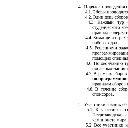
4.
Порядок проведения с
4.1.
Сборы проводятс
4.2.
Один день сборов
4.3.
Каждый тур с
студенческого к
правила содержат
4.4.
Команде из трех
набора задач.
4.5.
Решениями зада
программирования
помощью специал
4.6.
По окончанию ту
после окончания т
4.7.
В рамках сборов
по программиро
правилам сборов в
4.8.
В течение сбор
спонсоров.
5.
Участники зимних сб
5.1.
К участию в с
Петрозаводска, 
чемпионата мира 
5.2.
Все
участники
к