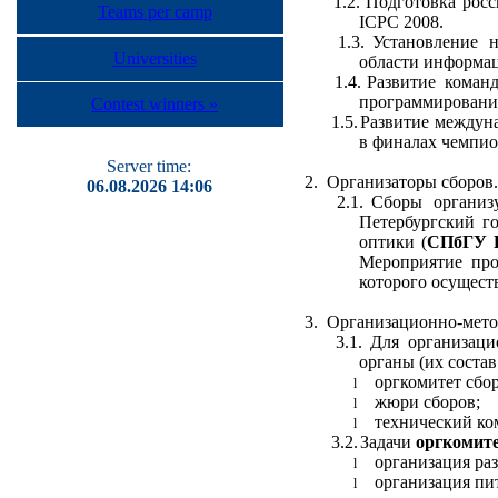
1.2.
Подготовка рос
Teams per camp
ICPC 2008.
1.3.
Установление 
Universities
области информац
1.4.
Развитие коман
программировани
Contest winners »
1.5.
Развитие междун
в финалах чемпио
Server time:
2.
Организаторы сборов.
06.08.2026 14:06
2.1.
Сборы организ
Петербургский г
оптики (
СПбГУ
Мероприятие про
которого осущест
3.
Организационно-метод
3.1.
Для организаци
органы (их состав
оргкомитет сбор
l
жюри сборов;
l
технический ко
l
3.2.
Задачи
оргкомит
организация ра
l
организация пи
l