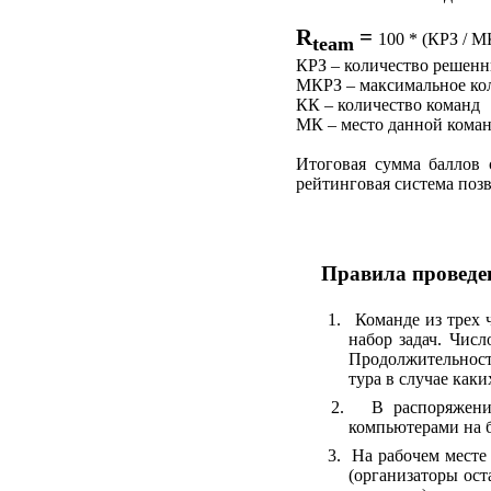
R
=
100 * (КРЗ / МК
team
КРЗ – количество решенн
МКРЗ – максимальное кол
КК – количество команд
МК – место данной коман
Итоговая сумма баллов 
рейтинговая система позв
Правила проведен
1.
Команде из трех 
набор задач. Числ
Продолжительност
тура в случае как
2.
В распоряжени
компьютерами на б
3.
На рабочем месте
(организаторы ост