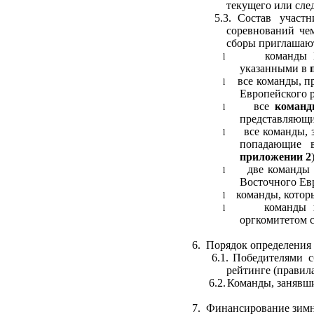
текущего или сле
5.3.
Состав участн
соревнований ч
сборы приглашаю
команды 
l
указанными в
все команды, 
l
Европейского 
все
команд
l
представляющи
все команды, 
l
попадающие в
приложении 2
две команды
l
Восточного Евр
команды, котор
l
команды
l
оргкомитетом с
6.
Порядок определения
6.1.
Победителями с
рейтинге (правил
6.2.
Команды, занявши
7.
Финансирование зимн