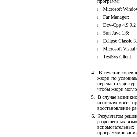
программ):
Microsoft Windo
l
Far Manager;
l
Dev
-
Cpp
4.9.9.2
l
Sun Java 1.6;
l
Eclipse Classic 3
l
Microsoft Visual
l
TestSys Client.
l
4.
В течение соревн
жюри по условиям
передаются дежур
чтобы жюри могло 
5.
В случае возникно
используемого п
восстановление ра
6.
Результатом реше
разрешенных язык
вспомогательных
программирования