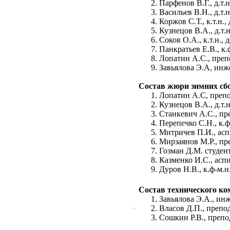
Парфенов В.Г., д.т
Васильев В.Н., д.т.
Коржов С.Т., к.т.н.
Кузнецов В.А., д.т.
Соков О.А., к.т.н.,
Панкратьев Е.В., к.ф
Лопатин А.С., пре
Завьялова Э.А, ин
Состав жюри зимних сб
Лопатин А.С, преп
Кузнецов В.А., д.т.
Станкевич А.С., п
Перепечко С.Н., к.ф
Митричев П.И., ас
Мирзаянов М.Р., пр
Гозман Д.М. студе
Казменко И.С., ас
Дуров Н.В., к.ф-м.
Состав технического ко
Завьялова Э.А., ин
Власов Д.П., препо
Сошкин Р.В., препо