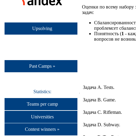
Оценки по всему набору 
задач:
Сбалансированность
проблемсет сбаланс
Upsolving
Понятность (
1
- каж
вопросов не возника
Past Camps »
Задача A. Tests.
Statistics:
Задача B. Game.
Teams per camp
Задача C. Rifleman.
Universities
Задача D. Subway.
Contest winners »