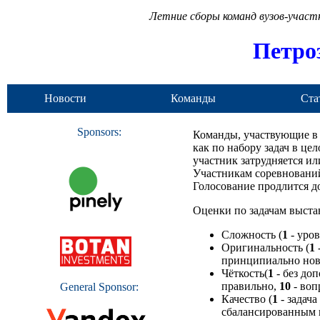
Летние сборы команд вузов-учас
Петро
Новости
Команды
Ста
Sponsors:
Команды, участвующие в п
как по набору задач в цел
участник затрудняется ил
Участникам соревнований
Голосование продлится 
Оценки по задачам выста
Сложность (
1
- уров
Оригинальность (
1
принципиально новы
Чёткость(
1
- без до
правильно,
10
- воп
General Sponsor:
Качество (
1
- задача
сбалансированным н