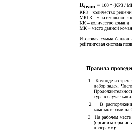
R
=
100 * (КРЗ / МК
team
КРЗ – количество решенн
МКРЗ – максимальное кол
КК – количество команд
МК – место данной коман
Итоговая сумма баллов 
рейтинговая система позв
Правила проведен
1.
Команде из трех 
набор задач. Числ
Продолжительност
тура в случае как
2.
В распоряжени
компьютерами на б
3.
На рабочем месте
(организаторы ост
программ):