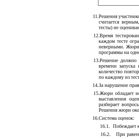
11.
Решения участник
считается верным
тесты) не оценива
12.
Время тестирован
каждом тесте огр
неверными. Жюри 
программы на одно
13.
Решение должно в
времени запуска
количество повто
по каждому из тес
14.
За нарушение пра
15.
Жюри обладает и
выставления оце
разбирает вопрос
Решения жюри око
16.
Система оценок:
16.1.
Побеждает к
16.2.
При равен