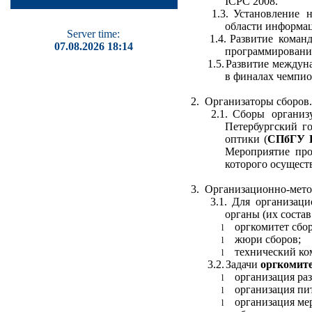
ICPC 2008.
1.3.
Установление 
области информац
Server time:
1.4.
Развитие коман
07.08.2026 18:14
программировани
1.5.
Развитие междун
в финалах чемпио
2.
Организаторы сборов.
2.1.
Сборы организ
Петербургский г
оптики (
СПбГУ
Мероприятие про
которого осущест
3.
Организационно-метод
3.1.
Для организаци
органы (их состав
оргкомитет сбор
l
жюри сборов;
l
технический ко
l
3.2.
Задачи
оргкомит
организация ра
l
организация пи
l
организация ме
l