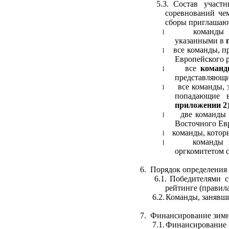
5.3.
Состав участн
соревнований ч
сборы приглашаю
команды 
l
указанными в
все команды, 
l
Европейского 
все
команд
l
представляющи
все команды, 
l
попадающие в
приложении 2
две команды
l
Восточного Евр
команды, котор
l
команды
l
оргкомитетом с
6.
Порядок определения
6.1.
Победителями с
рейтинге (правил
6.2.
Команды, занявши
7.
Финансирование зимн
7.1.
Финансирование з