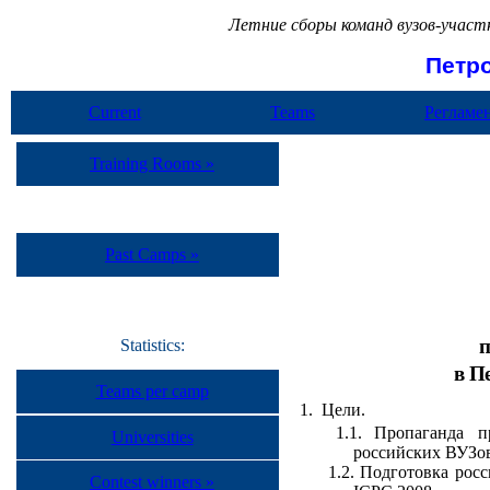
Летние сборы команд вузов-учас
Петр
Current
Teams
Регламе
Camp
Training Rooms »
Past Camps »
п
Statistics:
в П
Teams per camp
1.
Цели.
1.1.
Пропаганда п
Universities
российских ВУЗов
1.2.
Подготовка рос
Contest winners »