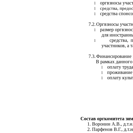
оргвзносы учас
l
средства, предо
l
средства спонсо
l
7.2.
Оргвзносы участн
размер оргвзнос
l
для иностранны
средства, 
l
участников, а 
7.3.
Финансирование п
В рамках данного
оплату труд
l
проживание 
l
оплату куль
l
Состав оргкомитета зим
Воронин А.В., д.т.н
Парфенов В.Г., д.т