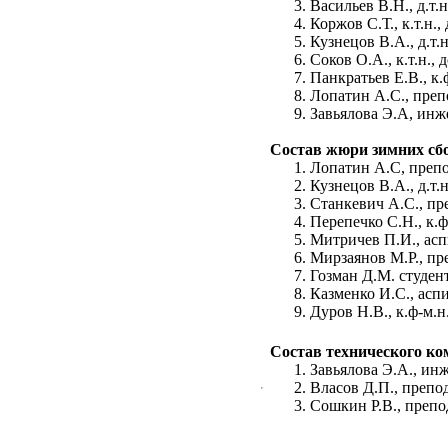
Васильев В.Н., д.т.
Коржов С.Т., к.т.н.
Кузнецов В.А., д.т.
Соков О.А., к.т.н.,
Панкратьев Е.В., к.ф
Лопатин А.С., пре
Завьялова Э.А, ин
Состав жюри зимних сб
Лопатин А.С, преп
Кузнецов В.А., д.т.
Станкевич А.С., п
Перепечко С.Н., к.ф
Митричев П.И., ас
Мирзаянов М.Р., пр
Гозман Д.М. студе
Казменко И.С., ас
Дуров Н.В., к.ф-м.
Состав технического ко
Завьялова Э.А., ин
Власов Д.П., препо
Сошкин Р.В., препо