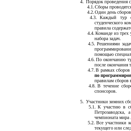
4.
Порядок проведения с
4.1.
Сборы проводятс
4.2.
Один день сборов
4.3.
Каждый тур с
студенческого к
правила содержат
4.4.
Команде из трех
набора задач.
4.5.
Решениями зада
программирования
помощью специал
4.6.
По окончанию ту
после окончания т
4.7.
В рамках сборов
по программиро
правилам сборов в
4.8.
В течение сбор
спонсоров.
5.
Участники зимних сб
5.1.
К участию в с
Петрозаводска, 
чемпионата мира 
5.2.
Все
участники
к
текущего или сле