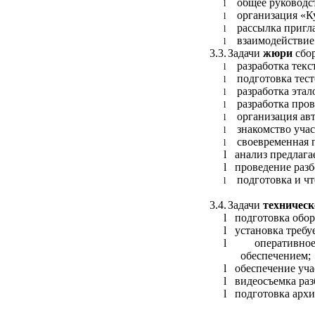
общее руководс
l
организация «К
l
рассылка пригл
l
взаимодействие
l
3.3.
Задачи
жюри
сбор
разработка текс
l
подготовка тес
l
разработка эта
l
разработка про
l
организация ав
l
знакомство учас
l
своевременная 
l
l
анализ предлага
l
проведение разб
подготовка и ч
l
3.4.
Задачи
техническ
l
подготовка обор
l
установка требу
l
оперативно
обеспечением;
l
обеспечение уч
l
видеосъемка раз
l
подготовка архи