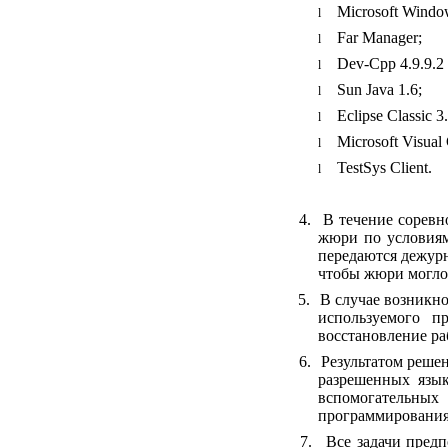
Microsoft Windo
l
Far Manager;
l
Dev
-
Cpp
4.9.9.2
l
Sun Java 1.6;
l
Eclipse Classic 3
l
Microsoft Visual
l
TestSys Client.
l
4.
В течение соревн
жюри по условиям
передаются дежур
чтобы жюри могло 
5.
В случае возникно
используемого п
восстановление ра
6.
Результатом реше
разрешенных язык
вспомогательных
программирования
7.
Все задачи пред