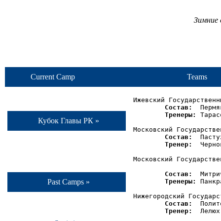
Зимние 
Current Camp
Teams
Ижевский Государственн
Состав:
  Пермя
Тренеры:
 Тарас
Кубок Главы РК »
Московский Государстве
Состав:
  Пасту
Тренер:
  Черно
Московский Государстве
Состав:
  Митри
Тренеры:
 Панкр
Past Camps »
Нижегородский Государс
Состав:
  Полит
Тренер:
  Лелюх