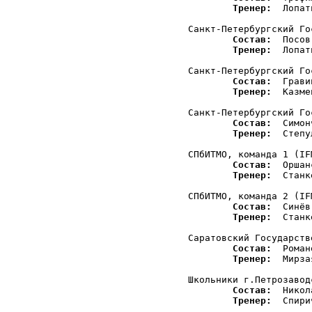
Тренер:
  Лопат
Санкт-Петербургский Го
Состав:
  Посов
Тренер:
  Лопат
Санкт-Петербургский Го
Состав:
  Грави
Тренер:
  Казме
Санкт-Петербургский Го
Состав:
  Симон
Тренер:
  Степу
СПбИТМО, команда 1 (IF
Состав:
  Оршан
Тренер:
  Станк
СПбИТМО, команда 2 (IF
Состав:
  Синёв
Тренер:
  Станк
Саратовский Государств
Состав:
  Роман
Тренер:
  Мирза
Школьники г.Петрозавод
Состав:
  Никол
Тренер:
  Спири