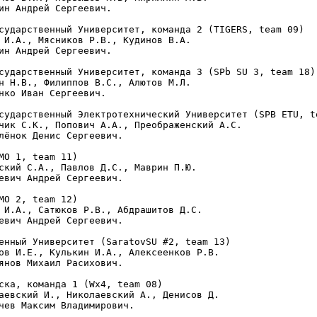
ин Андрей Сергеевич.

сударственный Университет, команда 2 (TIGERS, team 09)

 И.А., Мясников Р.В., Кудинов В.А.

ин Андрей Сергеевич.

сударственный Университет, команда 3 (SPb SU 3, team 18)

н Н.В., Филиппов В.С., Алютов М.Л.

нко Иван Сергеевич.

сударственный Электротехнический Университет (SPB ETU, te
чик С.К., Попович А.А., Преображенский А.С.

лёнок Денис Сергеевич.

MO 1, team 11)

ский С.А., Павлов Д.С., Маврин П.Ю.

евич Андрей Сергеевич.

MO 2, team 12)

 И.А., Сатюков Р.В., Абдрашитов Д.С.

евич Андрей Сергеевич.

енный Университет (SaratovSU #2, team 13)

ов И.Е., Кулькин И.А., Алексеенков Р.В.

янов Михаил Расихович.

ска, команда 1 (Wx4, team 08)

аевский И., Николаевский А., Денисов Д.

чев Максим Владимирович.
