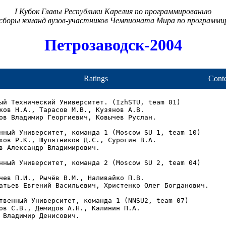
I Кубок Главы Республики Карелия по программированию
сборы команд вузов-участников Чемпионата Мира по программ
Петрозаводск-2004
Ratings
Conte
ый Технический Университет. (IzhSTU, team 01)

ков Н.А., Тарасов М.В., Кузянов А.В.

ов Владимир Георгиевич, Ковычев Руслан.

нный Университет, команда 1 (Moscow SU 1, team 10)

хов Р.К., Шулятников Д.С., Сурогин В.А.

в Александр Владимирович.

нный Университет, команда 2 (Moscow SU 2, team 04)

чев П.И., Рычёв В.М., Наливайко П.В.

атьев Евгений Васильевич, Христенко Олег Богданович.

твенный Университет, команда 1 (NNSU2, team 07)

ов С.В., Демидов А.Н., Калинин П.А.

 Владимир Денисович.
