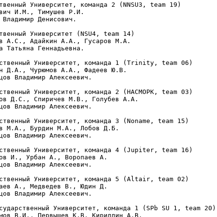
твенный Университет, команда 2 (NNSU3, team 19)

вич И.М., Тимушев Р.И.

 Владимир Денисович.

твенный Университет (NSU4, team 14)

в А.С., Адайкин А.А., Гусаров М.А.

а Татьяна Геннадьевна.

ственный Университет, команда 1 (Trinity, team 06)

н Д.А., Чурюмов А.А., Фадеев Ю.В.

цов Владимир Алексеевич.

ственный Университет, команда 2 (HACMOPK, team 03)

ов Д.С., Спиричев М.В., Голубев А.А.

цов Владимир Алексеевич.

ственный Университет, команда 3 (Noname, team 15)

в М.А., Бурдин М.А., Лобов Д.Б.

цов Владимир Алексеевич.

ственный Университет, команда 4 (Jupiter, team 16)

ов И., Урбан А., Воропаев А.

цов Владимир Алексеевич.

ственный Университет, команда 5 (Altair, team 02)

аев А., Медведев В., Юдин Д.

цов Владимир Алексеевич.

сударственный Университет, команда 1 (SPb SU 1, team 20)

мов В.И., Первышев К.В, Кириллин А.В.
