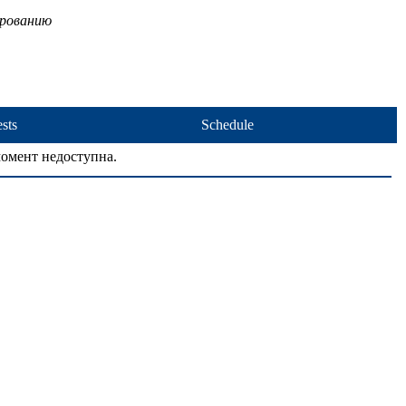
ированию
sts
Schedule
омент недоступна.