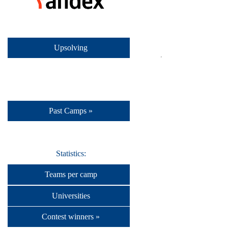
Upsolving
Past Camps »
Statistics:
Teams per camp
Universities
Contest winners »