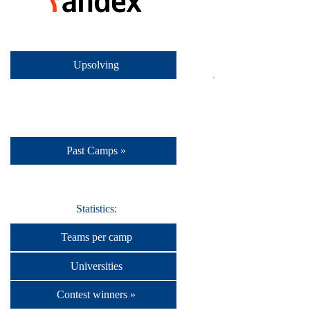
Upsolving
Past Camps »
Statistics:
Teams per camp
Universities
Contest winners »